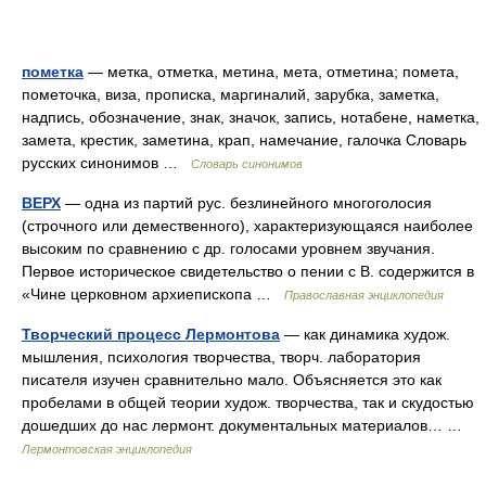
пометка
— метка, отметка, метина, мета, отметина; помета,
пометочка, виза, прописка, маргиналий, зарубка, заметка,
надпись, обозначение, знак, значок, запись, нотабене, наметка,
замета, крестик, заметина, крап, намечание, галочка Словарь
русских синонимов …
Словарь синонимов
ВЕРХ
— одна из партий рус. безлинейного многоголосия
(строчного или демественного), характеризующаяся наиболее
высоким по сравнению с др. голосами уровнем звучания.
Первое историческое свидетельство о пении с В. содержится в
«Чине церковном архиепископа …
Православная энциклопедия
Творческий процесс Лермонтова
— как динамика худож.
мышления, психология творчества, творч. лаборатория
писателя изучен сравнительно мало. Объясняется это как
пробелами в общей теории худож. творчества, так и скудостью
дошедших до нас лермонт. документальных материалов… …
Лермонтовская энциклопедия